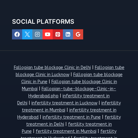
SOCIAL PLATFORMS
Fallopian tube blockage Clinic in Delhi
|
Fallopian tube
blockage Clinic in Lucknow
|
Fallopian tube blockage
Clinic in Pune
|
Fallopian tube blockage Clinic in
Mumbai
|
Fallopian-tube-blockage-Clinic-in-
Hyderabad.php
|
infertility treatment in
Delhi
|
infertility treatment in Lucknow
|
infertility
treatment in Mumbai
|
infertility treatment in
Hyderabad
|
infertility treatment in Pune
|
fertility
treatment in Delhi
|
fertility treatment in
Pune
|
fertility treatment in Mumbai
|
fertility