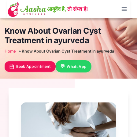
Skip
to
content
Know About Ovarian Cyst
Treatment in ayurveda
Home
»
Know About Ovarian Cyst Treatment in ayurveda
Book Appointment
WhatsApp