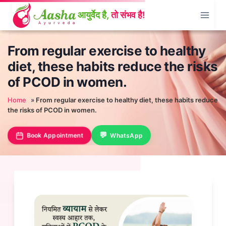
Skip
to
content
From regular exercise to healthy
diet, these habits reduce the risks
of PCOD in women.
Home
»
From regular exercise to healthy diet, these habits reduce
the risks of PCOD in women.
Book Appointment
WhatsApp