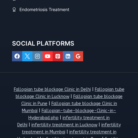
Endometriosis Treatment
SOCIAL PLATFORMS
Fallopian tube blockage Clinic in Delhi
|
Fallopian tube
blockage Clinic in Lucknow
|
Fallopian tube blockage
Clinic in Pune
|
Fallopian tube blockage Clinic in
Mumbai
|
Fallopian-tube-blockage-Clinic-in-
Hyderabad.php
|
infertility treatment in
Delhi
|
infertility treatment in Lucknow
|
infertility
treatment in Mumbai
|
infertility treatment in