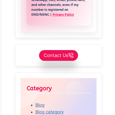
and other channels, even if my
number is registered on
DND/NDNC.|
Privacy Policy
Contact Us
Category
Blog
Blog category