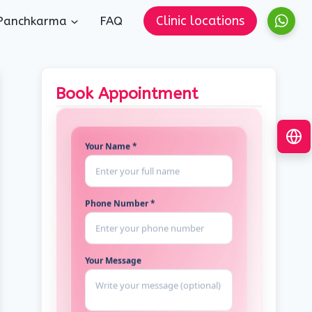
Clinic locations
Panchkarma
FAQ
Book Appointment
Your Name *
Phone Number *
Your Message