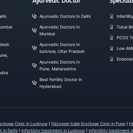
Ayurvedic Doctor
Speciali
elhi
Ayurvedic Doctors In Delhi
Infertili
 Mumbai
Ayurvedic Doctors In
Tubal B
Mumbai
PCOS Tr
adesh
Ayurvedic Doctors In
Low AM
lucknow, Uttar Pradesh
Pune,
Endomet
Ayurvedic Doctors In
Pune, Maharashtra
ndira
Best Fertility Doctor in
Hyderabad
ockage Clinic in Lucknow
|
Fallopian tube blockage Clinic in Pune
|
Fa
t in Delhi
|
infertility treatment in Lucknow
|
infertility treatment 