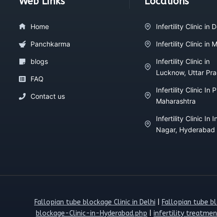
Web Links
Locations
Home
Infertility Clinic in D
Panchkarma
Infertility Clinic in
blogs
Infertility Clinic in
Lucknow, Uttar Pr
FAQ
Infertility Clinic In 
Contact us
Maharashtra
Infertility Clinic In I
Nagar, Hyderabad
Fallopian tube blockage Clinic in Delhi
|
Fallopian tube bl
blockage-Clinic-in-Hyderabad.php
|
infertility treatmen