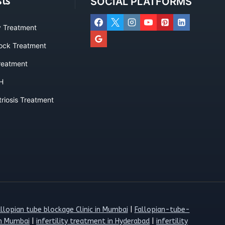
sts
SOCIAL PLATFORMS
ty Treatment
lock Treatment
eatment
H
riosis Treatment
llopian tube blockage Clinic in Mumbai
|
Fallopian-tube-
in Mumbai
|
infertility treatment in Hyderabad
|
infertility