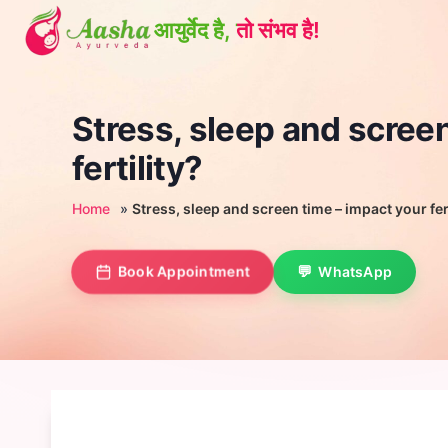
Skip
to
content
Stress, sleep and scree
fertility?
Home
»
Stress, sleep and screen time – impact your fert
Book Appointment
WhatsApp