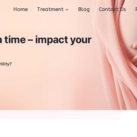
Home
Treatment
Blog
Contact Us
n time – impact your
ility?