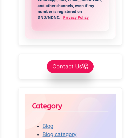
and other channels, even if my
number is registered on
DND/NDNC.|
Privacy Policy
Contact Us
Category
Blog
Blog category