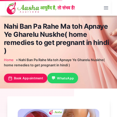
Skip
to
content
Nahi Ban Pa Rahe Ma toh Apnaye
Ye Gharelu Nuskhe( home
remedies to get pregnant in hindi
)
Home
»
Nahi Ban Pa Rahe Ma toh Apnaye Ye Gharelu Nuskhe(
home remedies to get pregnant in hindi )
Book Appointment
WhatsApp