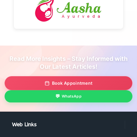
Read More Insights – Stay Informed with
Our Latest Articles!
Book Appointment
WhatsApp
Web Links