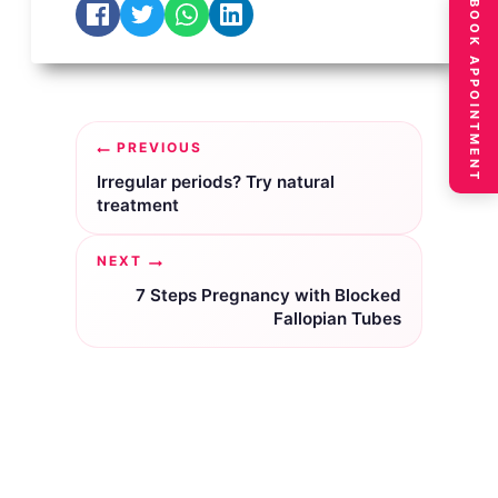
BOOK APPOINTMENT
Post
PREVIOUS
navigation
Irregular periods? Try natural
treatment
NEXT
7 Steps Pregnancy with Blocked
Fallopian Tubes