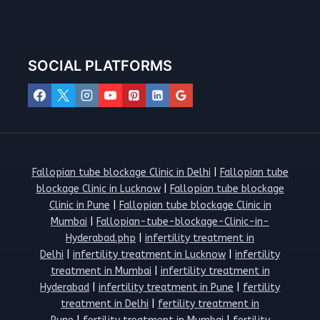
SOCIAL PLATFORMS
Fallopian tube blockage Clinic in Delhi
|
Fallopian tube
blockage Clinic in Lucknow
|
Fallopian tube blockage
Clinic in Pune
|
Fallopian tube blockage Clinic in
Mumbai
|
Fallopian-tube-blockage-Clinic-in-
Hyderabad.php
|
infertility treatment in
Delhi
|
infertility treatment in Lucknow
|
infertility
treatment in Mumbai
|
infertility treatment in
Hyderabad
|
infertility treatment in Pune
|
fertility
treatment in Delhi
|
fertility treatment in