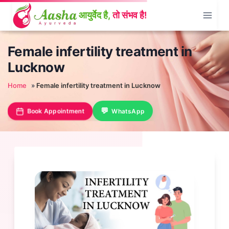
Skip
to
content
Female infertility treatment in
Lucknow
Home
»
Female infertility treatment in Lucknow
Book Appointment
WhatsApp